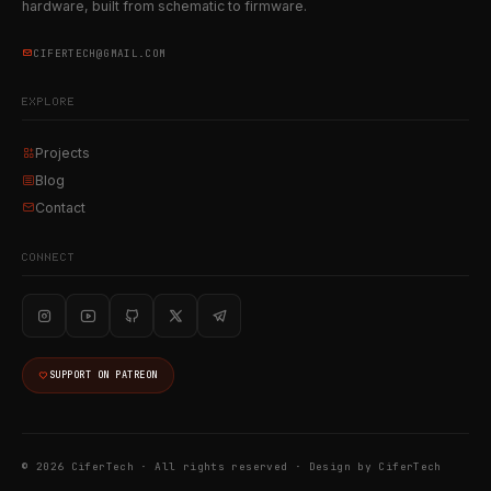
hardware, built from schematic to firmware.
CIFERTECH@GMAIL.COM
EXPLORE
Projects
Blog
Contact
CONNECT
SUPPORT ON PATREON
© 2026 CiferTech · All rights reserved ·
Design by CiferTech