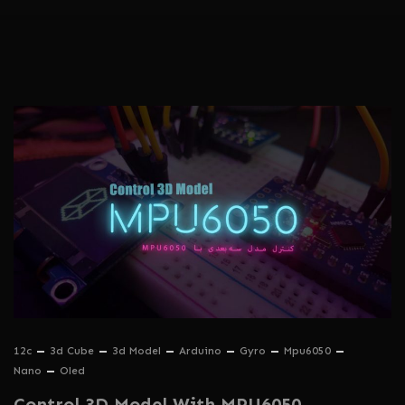
12c
3d Cube
3d Model
Arduino
Gyro
Mpu6050
Nano
Oled
Control 3D Model With MPU6050