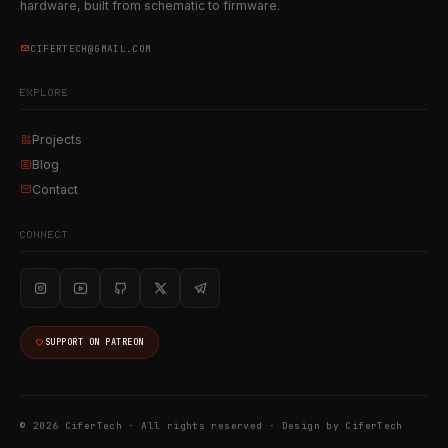
hardware, built from schematic to firmware.
CIFERTECH@GMAIL.COM
EXPLORE
Projects
Blog
Contact
CONNECT
SUPPORT ON PATREON
© 2026 CiferTech · All rights reserved ·
Design by CiferTech