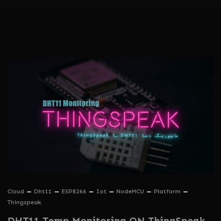
Cloud
Dht11
ESP8266
Iot
NodeMCU
Platform
Thingspeak
DHT11 Temp Monitoring ON ThingSpeak